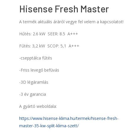
Hisense Fresh Master
A termék aktuális áráról vegye fel velem a kapcsolatot!
Hűtés: 2.6 kW SEER: 8.5 A+++
Fűtés: 3,2 kW SCOP: 5,1 A+++
-csepptálca fűtés
-Friss levegő befúvás
-3D légáramlás
-3 év garancia
A gyártó weboldala:
https://www.hisense-klima.hu/termek/hisense-fresh-
master-35-kw-split-klima-szett/