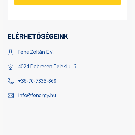
ELÉRHETŐSÉGEINK
Fene Zoltán E.V.
4024 Debrecen Teleki u. 6.
+36-70-7333-868
info@fenergy.hu