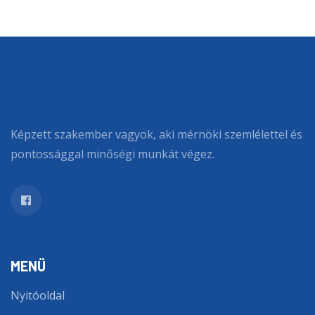
Képzett szakember vagyok, aki mérnöki szemlélettel és
pontossággal minőségi munkát végez.
MENÜ
Nyitóoldal