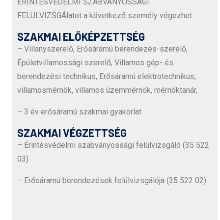
ÉRINTÉSVÉDELMI SZABVÁNYOSSÁGI
FELÜLVIZSGÁlatot a következő személy végezhet
SZAKMAI ELŐKÉPZETTSÉG
– Villanyszerelő, Erősáramú berendezés-szerelő,
Épületvillamossági szerelő, Villamos gép- és
berendezési technikus, Erősáramú elektrotechnikus,
villamosmérnök, villamos üzemmérnök, mérnöktanár,
– 3 év erősáramú szakmai gyakorlat
SZAKMAI VÉGZETTSÉG
– Érintésvédelmi szabványossági felülvizsgáló (35 522
03)
– Erősáramú berendezések felülvizsgálója (35 522 02)