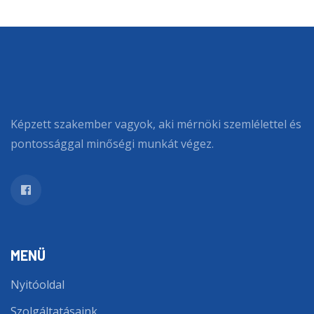
Képzett szakember vagyok, aki mérnöki szemlélettel és
pontossággal minőségi munkát végez.
MENÜ
Nyitóoldal
Szolgáltatásaink