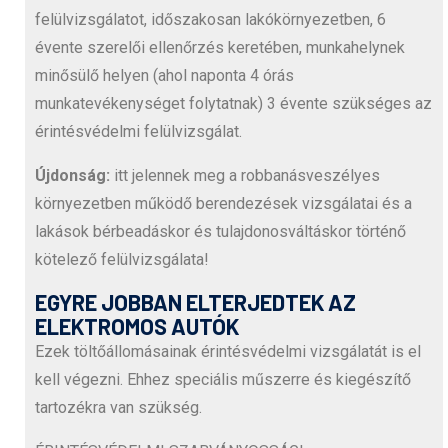
felülvizsgálatot, időszakosan lakókörnyezetben, 6
évente szerelői ellenőrzés keretében, munkahelynek
minősülő helyen (ahol naponta 4 órás
munkatevékenységet folytatnak) 3 évente szükséges az
érintésvédelmi felülvizsgálat.
Újdonság:
itt jelennek meg a robbanásveszélyes
környezetben működő berendezések vizsgálatai és a
lakások bérbeadáskor és tulajdonosváltáskor történő
kötelező felülvizsgálata!
EGYRE JOBBAN ELTERJEDTEK AZ
ELEKTROMOS AUTÓK
Ezek töltőállomásainak érintésvédelmi vizsgálatát is el
kell végezni. Ehhez speciális műszerre és kiegészítő
tartozékra van szükség.