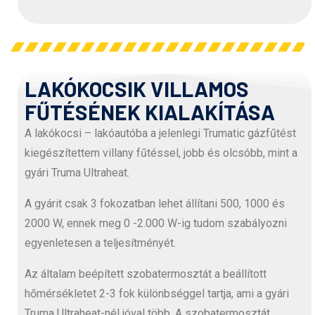
LAKÓKOCSIK VILLAMOS
FŰTÉSÉNEK KIALAKÍTÁSA
A lakókocsi – lakóautóba a jelenlegi Trumatic gázfűtést
kiegészítettem villany fűtéssel, jobb és olcsóbb, mint a
gyári Truma Ultraheat.
A gyárit csak 3 fokozatban lehet állítani 500, 1000 és
2000 W, ennek meg 0 -2.000 W-ig tudom szabályozni
egyenletesen a teljesítményét.
Az általam beépített szobatermosztát a beállított
hőmérsékletet 2-3 fok különbséggel tartja, ami a gyári
Truma Ultraheat-nél jóval több. A szobatermosztát