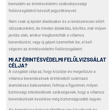
bemutatni az érintésvédelmi szabványossági
felülvizsgálatról készült jegyzőkönyvet.
Nem csak új épület átadásakor és a rendszeresen előírt
időszakonként, de minden átalakítás, bővítés, már milyen
javítás után, amikor megbontották a villamos
berendezést, vagy új gépet üzemeltek be, el kell
végezni az érintésvédelmi felülvizsgálatot.
MI AZ ÉRINTÉSVÉDELMI FELÜLVIZSGÁLAT
CÉLJA?
A vizsgálat célja az, hogy kiszűrje és megelőzze a
villamos berendezések érintéséből származó
áramütéses baleseteket, felhívja a figyelmet, milyen
biztonsági intézkedések szükségesek, hogy a villamos
berendezések kezelése még biztonságosabb legyen.
Az áramütéses baleset általában úgy következik be,